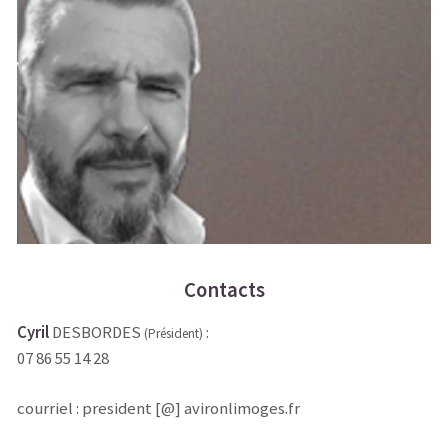
Contacts
Cyril
DESBORDES
:
(Président)
07 86 55 14 28
courriel : president [@] avironlimoges.fr