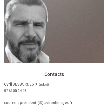
Contacts
Cyril
DESBORDES
:
(Président)
07 86 55 14 28
courriel : president [@] avironlimoges.fr